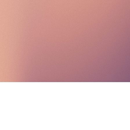
🄯 welhaba.mx
Comunidad de lectura y aprendizaje
Diseño web basado en ©
Astral